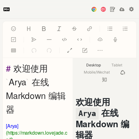
# 
欢迎使用 
Desktop
Tablet
Mobile/Wechat
`
Arya
`
 在线 
Markdown 编辑
欢迎使用
器
在线
Arya
Markdown 编
[
Arya
]
辑器
(
https://markdown.lovejade.c