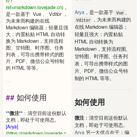
n/?
ref=markdown.lovejade.cn
)
，
Arya
，是一款基于
、
Vue
是一款基于 
`
Vue
`
、
`
Vditor
`
，
，为未来而构建的
为未来而构建的在线 
Vditor
在线 Markdown 编辑器；
Markdown 编辑器；轻量且强
大：内置粘贴 HTML 自动转
轻量且强大：内置粘贴
换为 Markdown，支持流程
HTML 自动转换为
图、甘特图、时序图、任务
Markdown，支持流程图、
列表，可导出携带样式的图
甘特图、时序图、任务列
片、PDF、微信公众号特制
表，可导出携带样式的图
的 HTML 等等。
片、PDF、微信公众号特
制的 HTML 等等。
---
## 
如何使用
如何使用
**
微注
**
：清空目前这份默认
微注
：清空目前这份默认
文档，即处于可使用态。
文档，即处于可使用态。
[
Arya
]
Arya
另一大优点在于：编
(
https://markdown.lovejade.c